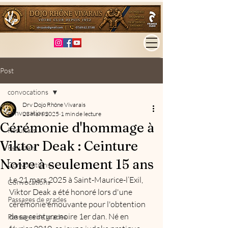
Post
convocations
Drv Dojo Rhône Vivarais
convocations
23 mars 2025
1 min de lecture
Cérémonie d'hommage à
Résultats
Viktor Deak : Ceinture
Résultats
Noire à seulement 15 ans
Convocations
Le 21 mars 2025 à Saint-Maurice-l’Exil, 
Convocations
Viktor Deak a été honoré lors d'une 
Passages de grades
cérémonie émouvante pour l'obtention 
de sa ceinture noire 1er dan. Né en 
Passages de grades