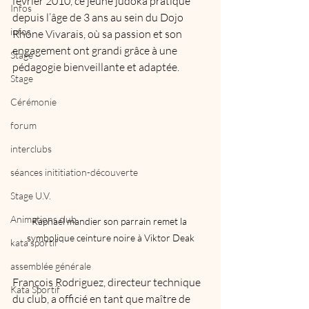
février 2010, ce jeune judoka pratique 
Infos
depuis l’âge de 3 ans au sein du Dojo 
infos
Rhône Vivarais, où sa passion et son 
engagement ont grandi grâce à une 
Stage
pédagogie bienveillante et adaptée.
Stage
Cérémonie
forum
interclubs
séances inititiation-découverte
Stage U.V.
Animations club
Raphael mandier son parrain remet la 
symbolique ceinture noire à Viktor Deak
kata sportif
assemblée générale
François Rodriguez, directeur technique 
Kata Sportif
du club, a officié en tant que maître de 