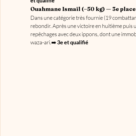
et qualifié
Ouahmane Ismaïl (–50 kg) — 3e place
Dans une catégorie très fournie (19 combattan
rebondir. Après une victoire en huitième puis u
repêchages avec deux ippons, dont une immobili
waza-ari.➡️ 
3e et qualifié