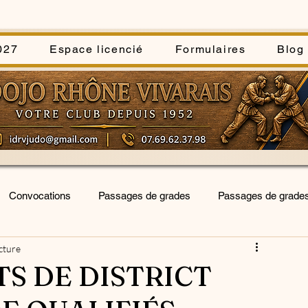
027
Espace licencié
Formulaires
Blog
Convocations
Passages de grades
Passages de grade
cture
forum
interclubs
séances inititiation-découverte
S DE DISTRICT
blée générale
Kata Sportif