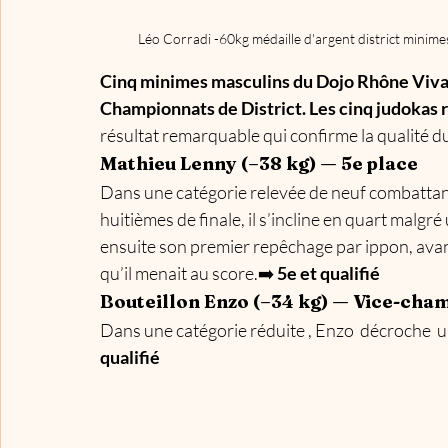
Léo Corradi -60kg médaille d'argent district minim
Cinq minimes masculins du Dojo Rhône Vivar
Championnats de District. Les cinq judokas r
résultat remarquable qui confirme la qualité du 
Mathieu Lenny (–38 kg) — 5e place
Dans une catégorie relevée de neuf combattant
huitièmes de finale, il s’incline en quart malgr
ensuite son premier repêchage par ippon, avant 
qu’il menait au score.➡️ 
5e et qualifié
Bouteillon Enzo (–34 kg) — Vice-cha
Dans une catégorie réduite , Enzo  décroche  u
qualifié