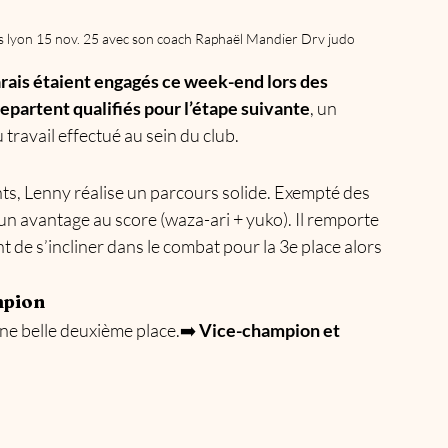
es lyon 15 nov. 25 avec son coach Raphaël Mandier Drv judo
ais étaient engagés ce week-end lors des 
epartent qualifiés pour l’étape suivante
, un 
travail effectué au sein du club.
s, Lenny réalise un parcours solide. Exempté des 
é un avantage au score (waza-ari + yuko). Il remporte 
de s’incliner dans le combat pour la 3e place alors 
mpion
ne belle deuxième place.➡️ 
Vice-champion et 