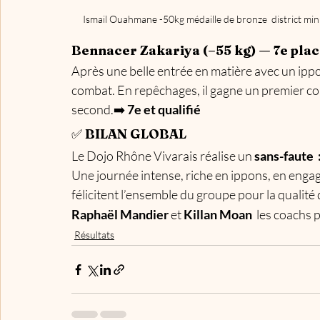
Ismail Ouahmane -50kg médaille de bronze  district mi
Bennacer Zakariya (–55 kg) — 7e pla
Après une belle entrée en matière avec un ippo
combat. En repêchages, il gagne un premier co
second.➡️ 
7e et qualifié
✅ 
BILAN GLOBAL
Le Dojo Rhône Vivarais réalise un 
sans-faute 
Une journée intense, riche en ippons, en engag
félicitent l’ensemble du groupe pour la qualité
Raphaël Mandier
 et 
Killan Moan 
 les coachs p
Résultats