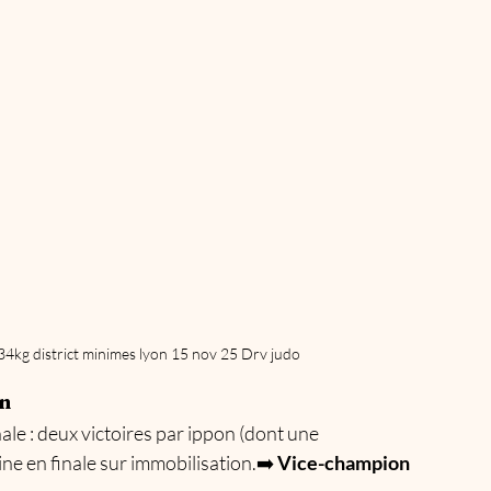
34kg district minimes lyon 15 nov 25 Drv judo
on
ale : deux victoires par ippon (dont une 
line en finale sur immobilisation.➡️ 
Vice-champion 