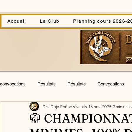
Accueil
Le Club
Planning cours 2026-2
convocations
Résultats
Résultats
Convocations
Drv Dojo Rhône Vivarais
16 nov. 2025
2 min de le
Infos
infos
Stage
Stage
Cérémonie
🥋 CHAMPIONNAT
Stage U.V.
Animations club
kata sportif
assem