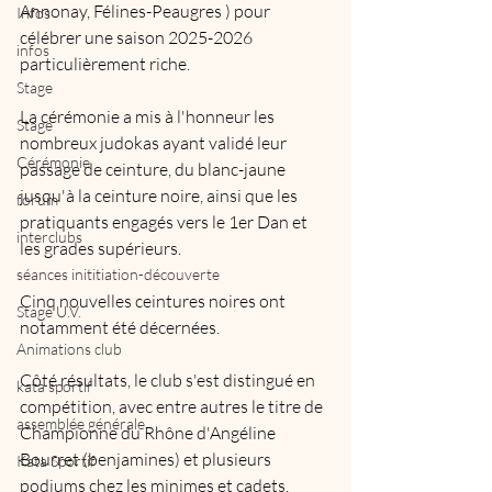
Annonay, Félines-Peaugres ) pour 
Infos
célébrer une saison 2025-2026 
infos
particulièrement riche. 
Stage
La cérémonie a mis à l'honneur les 
Stage
nombreux judokas ayant validé leur 
Cérémonie
passage de ceinture, du blanc-jaune 
jusqu'à la ceinture noire, ainsi que les 
forum
pratiquants engagés vers le 1er Dan et 
interclubs
les grades supérieurs. 
séances inititiation-découverte
Cinq nouvelles ceintures noires ont 
Stage U.V.
notamment été décernées.
Animations club
Côté résultats, le club s'est distingué en 
kata sportif
compétition, avec entre autres le titre de 
assemblée générale
Championne du Rhône d'Angéline 
Bourret (benjamines) et plusieurs 
Kata Sportif
podiums chez les minimes et cadets. 