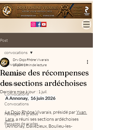
Post
convocations
Drv Dojo Rhône Vivarais
convocations
18 juin
1 min de lecture
Remise des récompenses
Résultats
des sections ardéchoises
Résultats
Dernière mise à jour :
1 juil.
Convocations
A Annonay,  16 juin 2026
Convocations
Le Dojo Rhône Vivarais, présidé par 
Yvan 
Passages de grades
Lara
, a réuni ses sections ardéchoises 
Passages de grades
(Annonay, Davézieux, Boulieu-les-