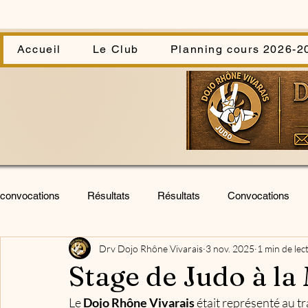
Accueil
Le Club
Planning cours 2026-2
convocations
Résultats
Résultats
Convocations
Drv Dojo Rhône Vivarais
3 nov. 2025
1 min de lec
Infos
infos
Stage
Stage
Cérémonie
Stage de Judo à la
Le 
Dojo Rhône Vivarais
 était représenté au tr
Stage U.V.
Animations club
kata sportif
assem