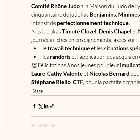
Comité Rhône Judo
 à la Maison du Judo de L
cinquantaine de judokas 
Benjamins, Minimes 
intensif de 
perfectionnement technique
.
Nos judokas 
Timoté Clozel
, 
Denis Chapel
 et 
journées riches en enseignements, axées sur :
le 
travail technique
 et les 
situations spé
les 
randoris
 et l'application des acquis en
👏 Félicitations à nos jeunes pour leur 
implicat
Laure-Cathy Valente
 et 
Nicolas Bernard
 pou
Stéphane Riello
, 
CTF
, pour la parfaite organ
Stage