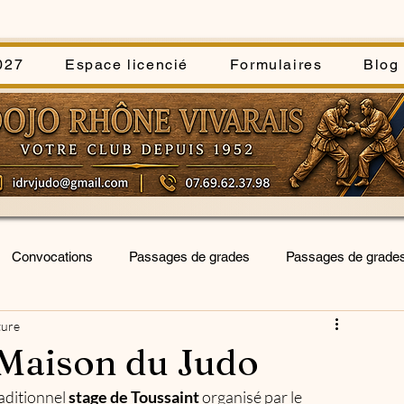
027
Espace licencié
Formulaires
Blog
Convocations
Passages de grades
Passages de grade
ture
forum
interclubs
séances inititiation-découverte
 Maison du Judo
aditionnel 
stage de Toussaint
 organisé par le 
blée générale
Kata Sportif