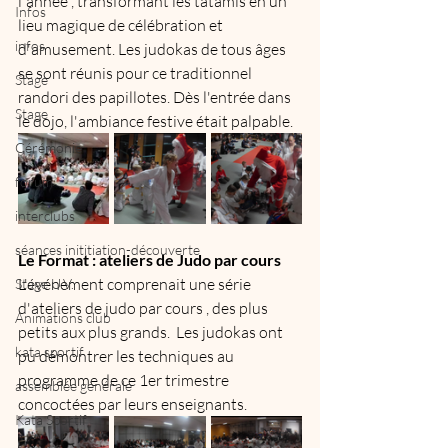
l'année , transformant les tatamis en un 
Infos
lieu magique de célébration et 
infos
d'amusement. Les judokas de tous âges 
se sont réunis pour ce traditionnel 
Stage
randori des papillotes. Dès l'entrée dans 
Stage
le dojo, l'ambiance festive était palpable. 
Cérémonie
forum
interclubs
séances inititiation-découverte
Le Format : ateliers de Judo par cours 
L'événement comprenait une série 
Stage U.V.
d'ateliers de judo par cours , des plus 
Animations club
petits aux plus grands.  Les judokas ont 
kata sportif
pu démontrer les techniques au 
programme de ce 1er trimestre 
assemblée générale
concoctées par leurs enseignants. 
Kata Sportif