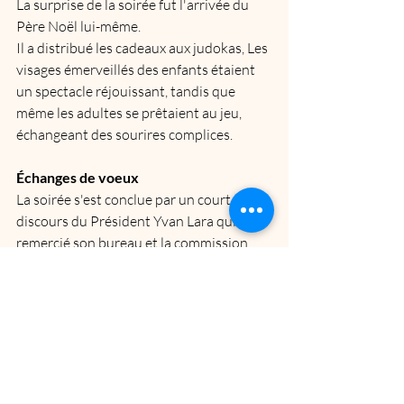
La surprise de la soirée fut l'arrivée du 
Père Noël lui-même. 
Il a distribué les cadeaux aux judokas, Les 
visages émerveillés des enfants étaient 
un spectacle réjouissant, tandis que 
même les adultes se prêtaient au jeu, 
échangeant des sourires complices.
Échanges de voeux
La soirée s'est conclue par un court 
discours du Président Yvan Lara qui a 
remercié son bureau et la commission 
sportive pour cette belle animation et 
donne rendez à tous pour la rentrée . 