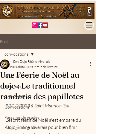
Post
convocations
Drv Dojo Rhône Vivarais
convocations
31 déc. 2023
2 min de lecture
Une Féerie de Noël au
Résultats
dojo : Le traditionnel
Résultats
randoris des papillotes
Convocations
22/12/2023 à Saint Maurice l'Exil , 
Convocations
Passages de grades
L'esprit festif de Noël s'est emparé du 
Dojo Rhône Vivarais pour bien finir 
Passages de grades