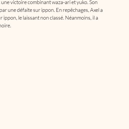
ec une victoire combinant waza-ari et yuko. Son 
 par une défaite sur ippon. En repêchages, Axel a 
ippon, le laissant non classé. Néanmoins, il a 
oire.​