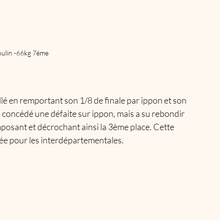
ulin -66kg 7éme
lé en remportant son 1/8 de finale par ippon et son 
 a concédé une défaite sur ippon, mais a su rebondir 
mposant et décrochant ainsi la 3ème place. Cette 
ée pour les interdépartementales.​