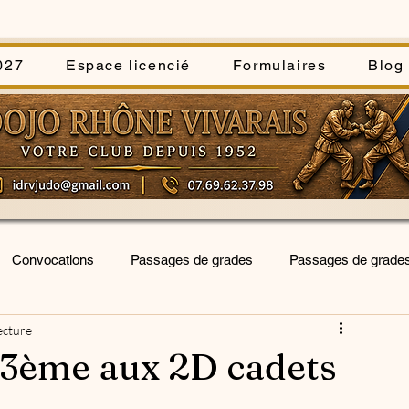
027
Espace licencié
Formulaires
Blog
Convocations
Passages de grades
Passages de grade
ecture
forum
interclubs
séances inititiation-découverte
 3ème aux 2D cadets
blée générale
Kata Sportif