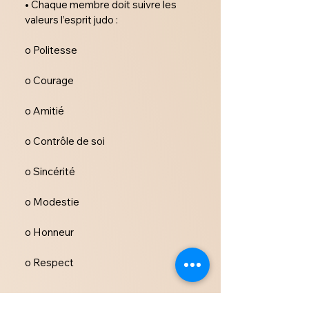
• Chaque membre doit suivre les 
valeurs l’esprit judo :

o Politesse

o Courage

o Amitié

o Contrôle de soi

o Sincérité

o Modestie

o Honneur

o Respect

Article 8 – Accès compétitions-