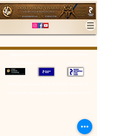
Siège social
: Mairie de Davézieux, 237 Rte du Forez, 07430 Davézieux
idrvjudo@gmail.com
07.69.62.37.98
© 2026 Dojo Rhône-Vivarais - R.N.A : W073002850 - Numéro de TVA
FR76814711040 - SIRET ( Siège):
814 711 040 00018
- N° FFJDA 690310