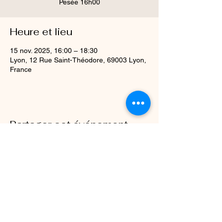
Heure et lieu
15 nov. 2025, 16:00 – 18:30
Lyon, 12 Rue Saint-Théodore, 69003 Lyon,
France
Partager cet événement
Siège social
: Mairie de Davézieux, 237 Rte du Forez, 07430 Davézieux
idrvjudo@gmail.com
07.69.62.37.98