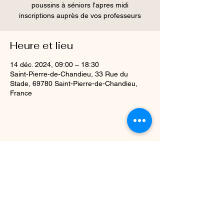
poussins à séniors l'apres midi
inscriptions auprès de vos professeurs
Heure et lieu
14 déc. 2024, 09:00 – 18:30
Saint-Pierre-de-Chandieu, 33 Rue du
Stade, 69780 Saint-Pierre-de-Chandieu,
France
Partager cet événement
Siège social
: Mairie de Davézieux, 237 Rte du Forez, 07430 Davézieux
idrvjudo@gmail.com
07.69.62.37.98