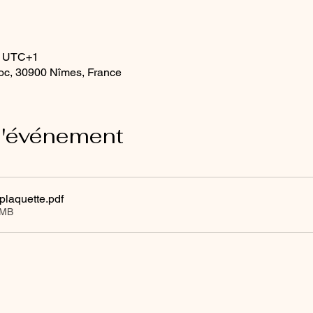
00 UTC+1
oc, 30900 Nîmes, France
l'événement
plaquette
.pdf
3MB