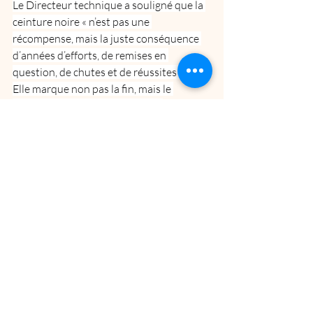
Le Directeur technique a souligné que la 
ceinture noire « n’est pas une 
récompense, mais la juste conséquence 
d’années d’efforts, de remises en 
question, de chutes et de réussites ».
Elle marque non pas la fin, mais le 
véritable début d’un chemin où 
modestie, responsabilité et exemplarité 
deviennent essentielles.
Une fierté pour tout le club
Le Dojo Rhône Vivarais a tenu à féliciter 
chaleureusement Lou, Matis, Laurine et 
Kévin, dont les parcours témoignent de 
leur persévérance et de leur engagement 
personnel.
Cette cérémonie, empreinte d’émotion et 
de respect, illustre une nouvelle fois la 
dynamique du club et son attachement à 
transmettre un judo authentique, 