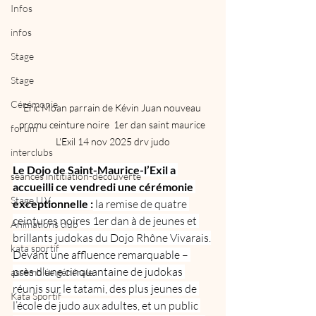
Infos
infos
Stage
Stage
Cérémonie
Eric Moan parrain de Kévin Juan nouveau 
promu ceinture noire  1er dan saint maurice 
forum
L'Exil 14 nov 2025 drv judo
interclubs
Le Dojo de Saint-Maurice-l’Exil a 
séances inititiation-découverte
accueilli ce vendredi une cérémonie 
Stage U.V.
exceptionnelle :
 la remise de quatre 
ceintures noires 1er dan à de jeunes et 
Animations club
brillants judokas du Dojo Rhône Vivarais.
kata sportif
Devant une affluence remarquable – 
près d’une cinquantaine de judokas 
assemblée générale
réunis sur le tatami, des plus jeunes de 
Kata Sportif
l’école de judo aux adultes, et un public 