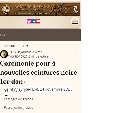
Post
convocations
Drv Dojo Rhône Vivarais
convocations
16 nov. 2025
2 min de lecture
Ceremonie pour 4
Résultats
nouvelles ceintures noire
Résultats
1er dan
Convocations
Saint-Maurice-l’Exil, 14 novembre 2025 
Convocations
—
Passages de grades
Passages de grades