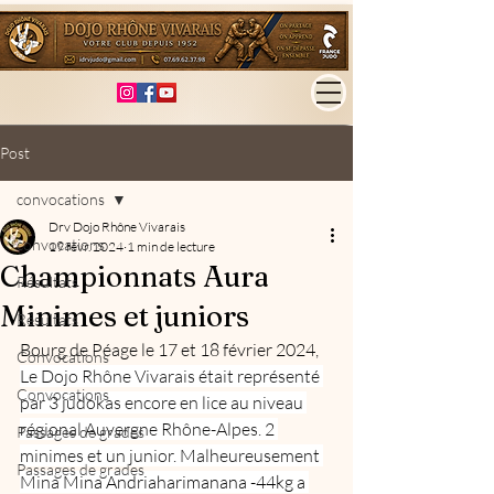
Post
convocations
Drv Dojo Rhône Vivarais
convocations
19 févr. 2024
1 min de lecture
Championnats Aura
Résultats
Minimes et juniors
Résultats
Bourg de Péage le 17 et 18 février 2024, 
Convocations
Le Dojo Rhône Vivarais était représenté 
Convocations
par 3 judokas encore en lice au niveau 
régional Auvergne Rhône-Alpes. 2 
Passages de grades
minimes et un junior. Malheureusement 
Passages de grades
Mina 
Mina Andriaharimanana -44kg a 