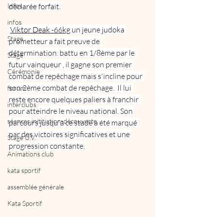
Infos
déclarée forfait. 
infos
Viktor Deak -66kg
un jeune judoka 
Stage
prometteur a fait preuve de 
détermination. battu en 1/8ème par le 
Stage
futur vainqueur , il gagne son premier 
Cérémonie
combat de repêchage mais s'incline pour 
son 2ème combat de repêchage.  Il lui 
forum
reste encore quelques paliers à franchir 
interclubs
pour atteindre le niveau national. Son 
séances inititiation-découverte
parcours jusqu'à ce stade a été marqué 
par des victoires significatives et une 
Stage U.V.
progression constante. 
Animations club
kata sportif
assemblée générale
Kata Sportif