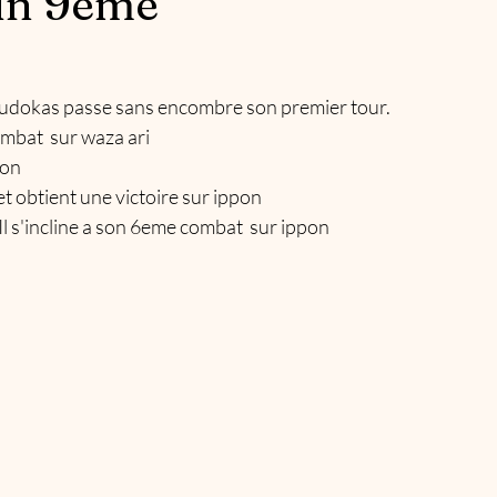
in 9ème
judokas passe sans encombre son premier tour.  
mbat  sur waza ari 
pon
 obtient une victoire sur ippon 
l s'incline a son 6eme combat  sur ippon 