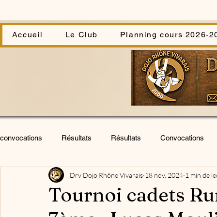
Accueil
Le Club
Planning cours 2026-2
convocations
Résultats
Résultats
Convocations
Drv Dojo Rhône Vivarais
18 nov. 2024
1 min de le
Infos
infos
Stage
Stage
Cérémonie
Tournoi cadets Rum
Stage U.V.
Animations club
kata sportif
assem