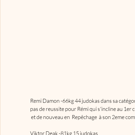
Remi Damon -66kg 44 judokas dans sa catégor
pas de reussite pour Rémi qui s'incline au 1er 
 et de nouveau en  Repêchage  à son 2eme comba
Viktor Deak -81kg 15 judokas 