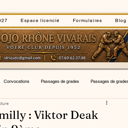
027
Espace licencié
Formulaires
Blog
Convocations
Passages de grades
Passages de grade
cture
forum
interclubs
séances inititiation-découverte
illy : Viktor Deak
blée générale
Kata Sportif