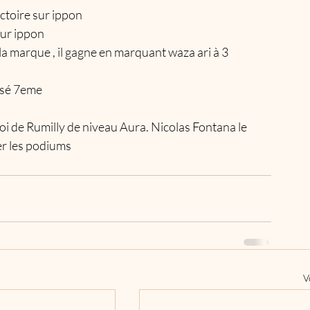
ctoire sur ippon 
sur ippon 
 marque , il gagne en marquant waza ari à 3 
ssé 7eme
i de Rumilly de niveau Aura. Nicolas Fontana le 
er les podiums
V